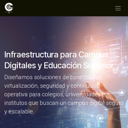
Ir al contenido
Infraestructura para Campus
Digitales y Educación Superior
Diseñamos soluciones de conectividad,
virtualización, seguridad y continuidad
operativa para colegios, universidades e
institutos que buscan un campus digital seguro
y escalable.