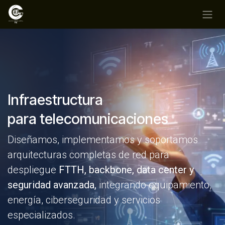
Ir al contenido
Infraestructura
para telecomunicaciones
Diseñamos, implementamos y soportamos
arquitecturas completas de red para
despliegue
FTTH, backbone, data center y
seguridad avanzada,
integrando equipamiento,
energía, ciberseguridad y servicios
especializados.