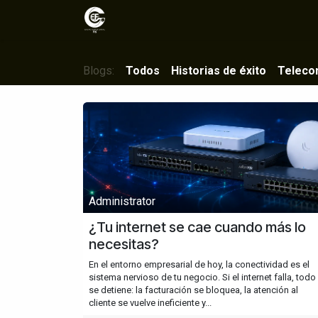
Ir al contenido
Inicio
Sectores
Soluciones
Blogs:
Todos
Historias de éxito
Teleco
Administrator
¿Tu internet se cae cuando más lo
necesitas?
En el entorno empresarial de hoy, la conectividad es el
sistema nervioso de tu negocio. Si el internet falla, todo
se detiene: la facturación se bloquea, la atención al
cliente se vuelve ineficiente y...