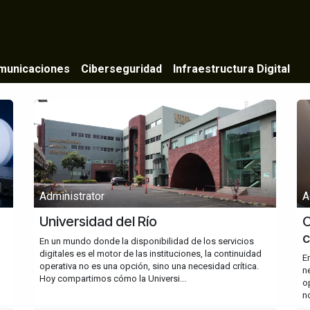
Productos
Centro de conocimiento
Empresa
municaciones
Ciberseguridad
Infraestructura Digital
Administrator
A
Universidad del Río
C
c
En un mundo donde la disponibilidad de los servicios
digitales es el motor de las instituciones, la continuidad
E
operativa no es una opción, sino una necesidad crítica.
n
Hoy compartimos cómo la Universi...
o
n