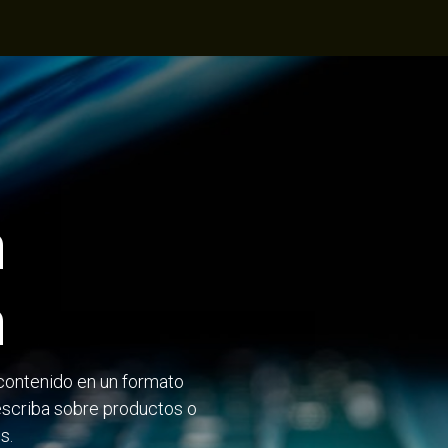
Productos
Centro de conocimiento
Empresa
a
a
 contenido en un formato
 escriba sobre productos o
s.