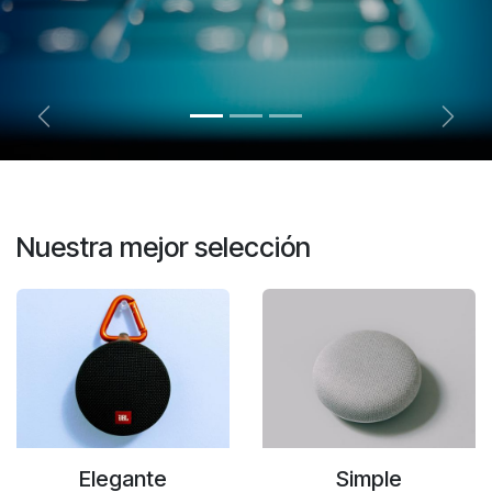
Anterior
Sigui
Nuestra mejor selección
Elegante
Simple