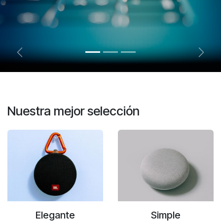
Anterior
Sigui
Nuestra mejor selección
Elegante
Simple